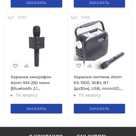
ЗАКАЗАТЬ
ЗАКАЗАТЬ
Арт. : 10107
Арт. : 10106
Караоке-микрофон
Караоке-система Atom
Atom KM-250 моно
KS-1500, 50Вт, BT
[Bluetooth 2.1
(до30м), USB, microSD,
расстоянии до 10м,
AUX, беспр.микроф.
По запросу
По запросу
Мощность 10Вт,
Частотный диапазон
ЗАКАЗАТЬ
ЗАКАЗАТЬ
100 Гц-10 кГц)