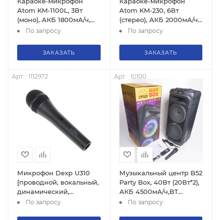
Караоке-микрофон
Караоке-микрофон
Atom KM-1100L, 3Вт
Atom KM-230, 6Вт
(моно), АКБ 1800мА/ч,
(стерео), АКБ 2000мА/ч,
Bluetooth - 4.1 (до10м),
BT- 4.2 (до10м), microSD,
По запросу
По запросу
USB,AUX, беспр.микроф.
AUX, беспр.микроф.
ЗАКАЗАТЬ
ЗАКАЗАТЬ
Арт. : 1112972
Арт. : 10100
Микрофон Dexp U310
Музыкальный центр B52
[проводной, вокальный,
Party Box, 40Вт (20Вт*2),
динамический,
АКБ 4500мА/ч,BT
кардиоидный,
(до10м), USB, FM,
По запросу
По запросу
металлический] 80-
провод. микроф., 10100
15000Гц