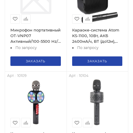
Микрофон портативный
Караоке-система Atom
OT-VNP07
KS-1100, 10Вт, АКБ
Активный/100-5500 Hz/
2400мА/ч, BT (до12м),
до 50м2/18мА/9-12В/
USB, microSD, AUX,
По запросу
По запросу
импеданс: 600 Ом/RCA
беспр.микроф.
(MF-01)
ЗАКАЗАТЬ
ЗАКАЗАТЬ
Арт. : 10109
Арт. : 10104