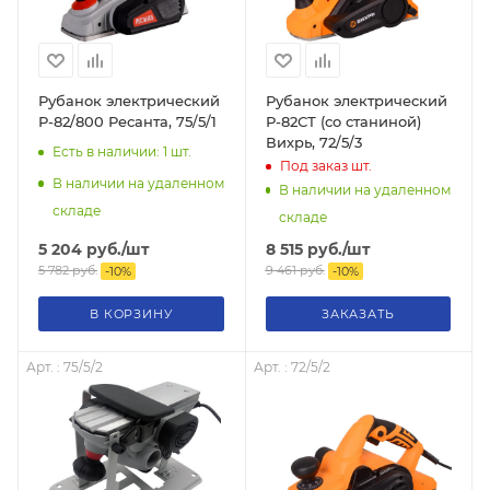
Рубанок электрический
Рубанок электрический
Р-82/800 Ресанта, 75/5/1
Р-82СТ (со станиной)
Вихрь, 72/5/3
Есть в наличии: 1
шт.
Под заказ
шт.
В наличии на удаленном
В наличии на удаленном
складе
складе
5 204
руб.
/шт
8 515
руб.
/шт
5 782
руб.
9 461
руб.
-
10
%
-
10
%
В КОРЗИНУ
ЗАКАЗАТЬ
Арт. : 75/5/2
Арт. : 72/5/2