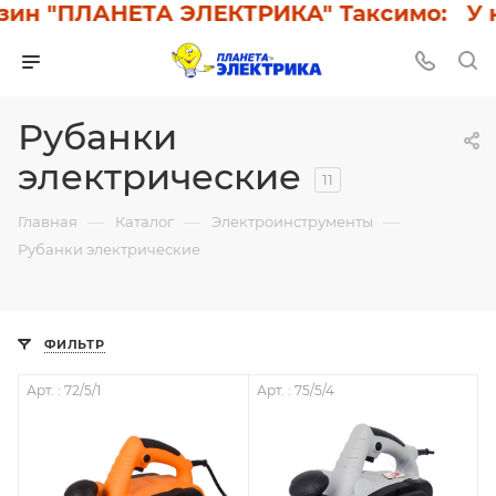
н "ПЛАНЕТА ЭЛЕКТРИКА" Таксимо: У нас
Рубанки
электрические
11
—
—
—
Главная
Каталог
Электроинструменты
Рубанки электрические
ФИЛЬТР
Арт. : 72/5/1
Арт. : 75/5/4