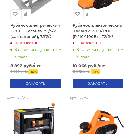
Рубанок электрический
Рубанок электрический
Р-82СТ Ресанта, 75/5/2
"ВИХРЬ" Р-110/1300
(со станиной), 75/5/2
(Р-110/1100Вт), 72/5/2
Под заказ
шт.
Под заказ
шт.
В наличии на удаленном
В наличии на удаленном
складе
складе
8 892
руб.
/шт
10 066
руб.
/шт
9 880
руб.
11 842
руб.
-
10
%
-
15
%
ЗАКАЗАТЬ
ЗАКАЗАТЬ
Арт. : 72/26/1
Арт. : 72/5/6