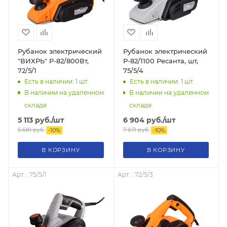
Рубанок электрический
Рубанок электрический
"ВИХРЬ" P-82/800Вт,
Р-82/1100 Ресанта, шт,
72/5/1
75/5/4
Есть в наличии: 1
шт.
Есть в наличии: 1
шт.
В наличии на удаленном
В наличии на удаленном
складе
складе
5 113
руб.
/шт
6 904
руб.
/шт
5 681
руб.
7 671
руб.
-
10
%
-
10
%
В КОРЗИНУ
В КОРЗИНУ
Арт. : 75/5/1
Арт. : 72/5/3