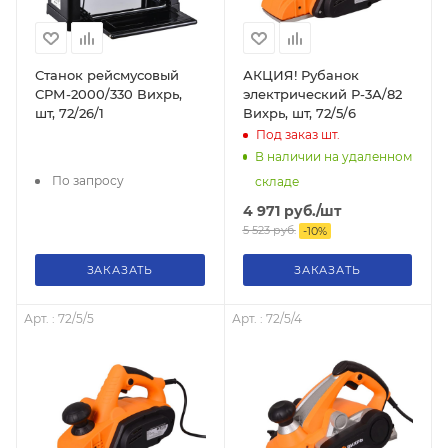
Станок рейсмусовый
АКЦИЯ! Рубанок
СРМ-2000/330 Вихрь,
электрический Р-3А/82
шт, 72/26/1
Вихрь, шт, 72/5/6
Под заказ
шт.
В наличии на удаленном
По запросу
складе
4 971
руб.
/шт
5 523
руб.
-
10
%
ЗАКАЗАТЬ
ЗАКАЗАТЬ
Арт. : 72/5/5
Арт. : 72/5/4