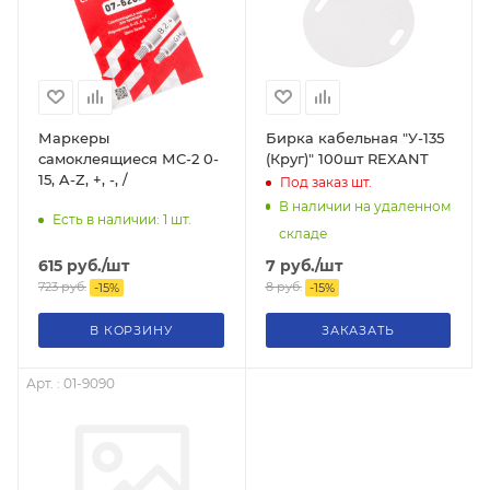
Маркеры
Бирка кабельная "У-135
самоклеящиеся МС-2 0-
(Круг)" 100шт REXANT
15, A-Z, +, -, /
Под заказ
шт.
В наличии на удаленном
Есть в наличии: 1
шт.
складе
615
руб.
/шт
7
руб.
/шт
723
руб.
8
руб.
-
15
%
-
15
%
В КОРЗИНУ
ЗАКАЗАТЬ
Арт. : 01-9090