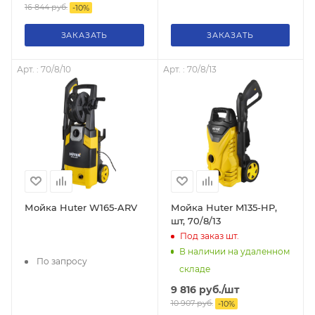
16 844
руб.
-
10
%
ЗАКАЗАТЬ
ЗАКАЗАТЬ
Арт. : 70/8/10
Арт. : 70/8/13
Мойка Huter W165-ARV
Мойка Huter M135-HP,
шт, 70/8/13
Под заказ
шт.
В наличии на удаленном
По запросу
складе
9 816
руб.
/шт
10 907
руб.
-
10
%