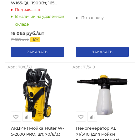
W165-QL, 1900Вт, 165
бар, возможность
Под заказ
шт.
забора воды из бочки,
В наличии на удаленном
По запросу
70/8/12
складе
16 065
руб.
/шт
17 850
руб.
-
10
%
ЗАКАЗАТЬ
ЗАКАЗАТЬ
Арт. : 70/8/33
Арт. : 71/5/10
АКЦИЯ! Мойка Huter W-
Пеногенератор AL
5-2600 PRO, шт, 70/8/33
71/5/10 (для мойки