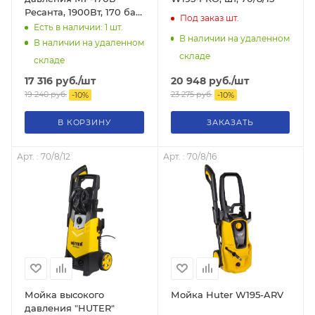
Ресанта, 1900Вт, 170 бар,
Под заказ
шт.
(ФОРСУНКИ),
Есть в наличии: 1
шт.
В наличии на удаленном
возможность забора
В наличии на удаленном
воды из бочки, 70/8/21
складе
складе
20 948
руб.
/шт
17 316
руб.
/шт
23 275
руб.
19 240
руб.
-
10
%
-
10
%
В КОРЗИНУ
ЗАКАЗАТЬ
Арт. : 70/8/12
Арт. : 70/8/16
Мойка высокого
Мойка Huter W195-ARV
давления "HUTER"