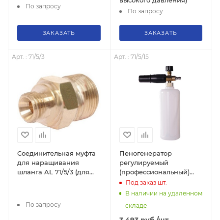
высокого давления)
По запросу
По запросу
ЗАКАЗАТЬ
ЗАКАЗАТЬ
Арт. : 71/5/3
Арт. : 71/5/15
Соединительная муфта
Пеногенератор
для наращивания
регулируемый
шланга AL 71/5/3 (для
(профессиональный)
мойки высокого
для серии 135, 165, 195,
Под заказ
шт.
давления)
арт. 71/5/15
В наличии на удаленном
По запросу
складе
3 493
руб.
/шт