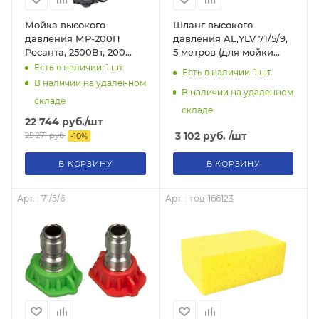
Мойка высокого
Шланг высокого
давления МР-200П
давления AL,YLV 71/5/9,
Ресанта, 2500Вт, 200
5 метров (для мойки
бар, (ФОРСУНКИ),
высокого давления)
Есть в наличии: 1
шт.
Есть в наличии: 1
шт.
возможность забора
В наличии на удаленном
воды из бочки, 70/8/22
В наличии на удаленном
складе
складе
22 744
руб.
/шт
3 102
руб.
/шт
25 271
руб.
-
10
%
В КОРЗИНУ
В КОРЗИНУ
Арт. : 71/5/6
Арт. : тов-166123