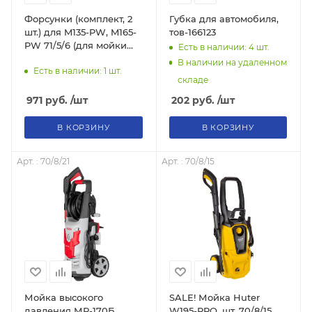
Форсунки (комплект, 2
Губка для автомобиля,
шт.) для M135-PW, M165-
тов-166123
PW 71/5/6 (для мойки
Есть в наличии: 4
шт.
высокого давления)
В наличии на удаленном
Есть в наличии: 1
шт.
складе
971
руб.
/шт
202
руб.
/шт
В КОРЗИНУ
В КОРЗИНУ
Арт. : 70/8/21
Арт. : 70/8/15
Мойка высокого
SALE! Мойка Huter
давления МР-170Б
W195-PRO, шт, 70/8/15