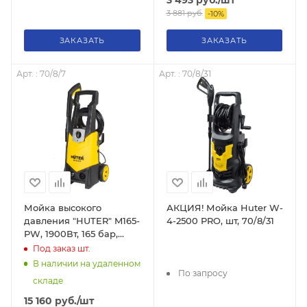
3 881
руб.
-
10
%
ЗАКАЗАТЬ
ЗАКАЗАТЬ
Арт. : 70/8/7
Арт. : 70/8/31
Мойка высокого
АКЦИЯ! Мойка Huter W-
давления "HUTER" M165-
4-2500 PRO, шт, 70/8/31
PW, 1900Вт, 165 бар,
(ФОРСУНКИ)
Под заказ
шт.
возможность забора
В наличии на удаленном
воды из бочки, 70/8/7
По запросу
складе
15 160
руб.
/шт