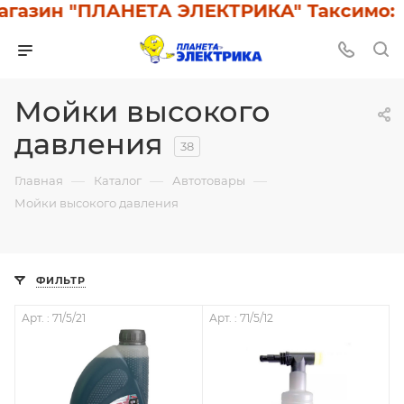
зин "ПЛАНЕТА ЭЛЕКТРИКА" Таксимо: У н
Мойки высокого
давления
38
—
—
—
Главная
Каталог
Автотовары
Мойки высокого давления
ФИЛЬТР
Арт. : 71/5/21
Арт. : 71/5/12