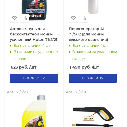
Автошампунь для
Пеногенератор AL
бесконтактной мойки
71/5/12 (для мойки
усиленный Huter, 71/5/21
высокого давления)
Есть в наличии: 4
шт.
Есть в наличии: 1
шт.
В наличии на удаленном
В наличии на удаленном
складе
складе
623
руб.
/шт
1 490
руб.
/шт
В КОРЗИНУ
В КОРЗИНУ
Арт. : 71/5/20
Арт. : 71/5/31