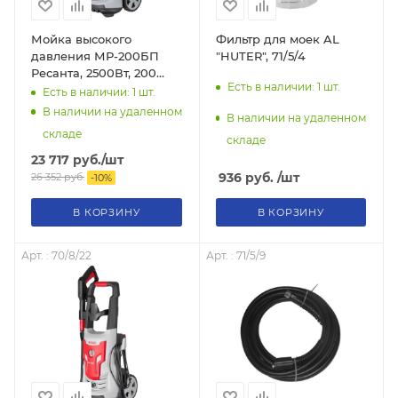
Мойка высокого
Фильтр для моек AL
давления МР-200БП
"HUTER", 71/5/4
Ресанта, 2500Вт, 200
Есть в наличии: 1
шт.
бар, (ФОРСУНКИ),
Есть в наличии: 1
шт.
возможность забора
В наличии на удаленном
В наличии на удаленном
воды из бочки, 70/8/23
складе
складе
23 717
руб.
/шт
936
руб.
/шт
26 352
руб.
-
10
%
В КОРЗИНУ
В КОРЗИНУ
Арт. : 70/8/22
Арт. : 71/5/9