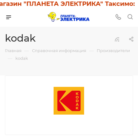
газин "ПЛАНЕТА ЭЛЕКТРИКА" Таксимо: У
kodak
—
—
Главная
Справочная информация
Производители
—
kodak