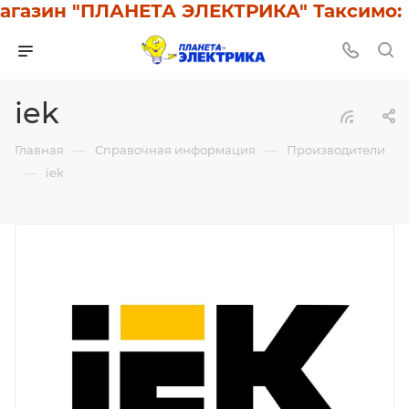
газин "ПЛАНЕТА ЭЛЕКТРИКА" Таксимо: У
iek
—
—
Главная
Справочная информация
Производители
—
iek