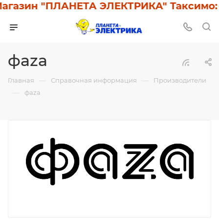
агазин "ПЛАНЕТА ЭЛЕКТРИКА" Таксимо: 
фаzа
—
—
Главная
Справочная информация
Производители
—
фаzа