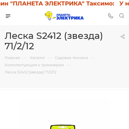
н "ПЛАНЕТА ЭЛЕКТРИКА" Таксимо: У нас
Леска S2412 (звезда)
71/2/12
—
—
—
Главная
Каталог
Садовая техника
—
Комплектующие к триммерам
Леска S2412 (звезда) 71/2/12