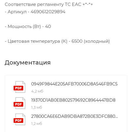
Соответствие регламенту ТС ЕАС +*-*+
- Артикул - 4690612029894
- Мощность (Вт) - 40
- Цветовая температура (К) - 6500 (холодный)
Документация
0949F9844E205AFB70006D8A546FB9C5
4,2 мб
19370D1AB0EB802579692C8964447BD8
1,3 мб
27800CA6E6DAB9DBA872B0E3DFC88047
1,2 мб