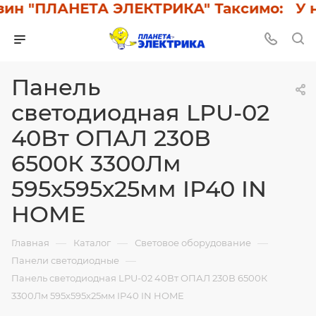
н "ПЛАНЕТА ЭЛЕКТРИКА" Таксимо: У нас
Панель
светодиодная LPU-02
40Вт ОПАЛ 230В
6500К 3300Лм
595х595х25мм IP40 IN
HOME
—
—
—
Главная
Каталог
Световое оборудование
—
Панели светодиодные
Панель светодиодная LPU-02 40Вт ОПАЛ 230В 6500К
3300Лм 595х595х25мм IP40 IN HOME