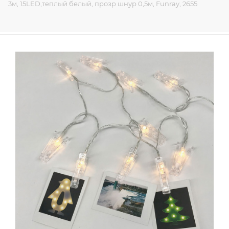
3м, 15LED,теплый белый, прозр шнур 0,5м, Funray, 2655