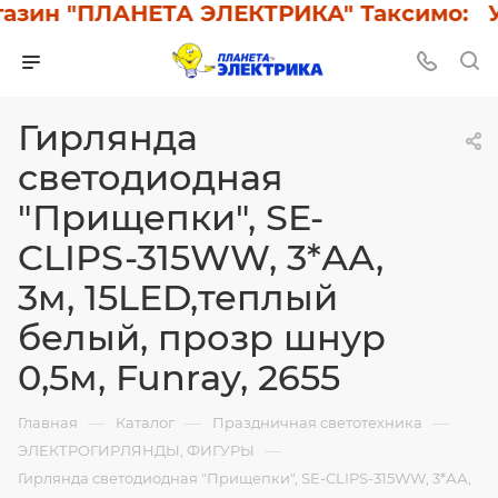
ин "ПЛАНЕТА ЭЛЕКТРИКА" Таксимо: У на
Гирлянда
светодиодная
"Прищепки", SE-
CLIPS-315WW, 3*АА,
3м, 15LED,теплый
белый, прозр шнур
0,5м, Funray, 2655
—
—
—
Главная
Каталог
Праздничная светотехника
—
ЭЛЕКТРОГИРЛЯНДЫ, ФИГУРЫ
Гирлянда светодиодная "Прищепки", SE-CLIPS-315WW, 3*АА,