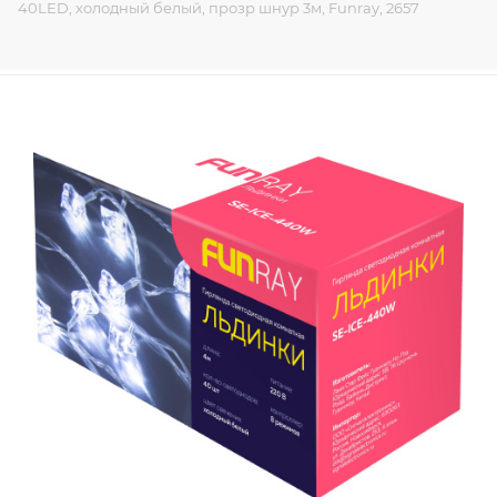
40LED, холодный белый, прозр шнур 3м, Funray, 2657