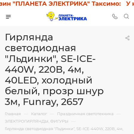
 "ПЛАНЕТА ЭЛЕКТРИКА" Таксимо: У нас 
Гирлянда
светодиодная
"Льдинки", SE-ICE-
440W, 220В, 4м,
40LED, холодный
белый, прозр шнур
3м, Funray, 2657
—
—
—
Главная
Каталог
Праздничная светотехника
—
ЭЛЕКТРОГИРЛЯНДЫ, ФИГУРЫ
Гирлянда светодиодная "Льдинки", SE-ICE-440W, 220В, 4м,