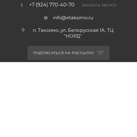
+7 (924) 770-40-70
ЗАКАЗАТЬ ЗВОНОК
info@etaksimo.ru
п. Таксимо, ул. Белорусская 1А, ТЦ
"НОРД"
ПОДПИСАТЬСЯ НА РАССЫЛКУ
ПОЛИТИКА КОНФИДЕНЦИАЛЬНОСТИ
2026 © ИП Шаманский А.С.
Все права защищены.
Разработано