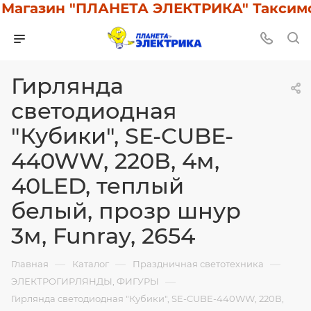
газин "ПЛАНЕТА ЭЛЕКТРИКА" Таксимо: У
Гирлянда
светодиодная
"Кубики", SE-CUBE-
440WW, 220В, 4м,
40LED, теплый
белый, прозр шнур
3м, Funray, 2654
—
—
—
Главная
Каталог
Праздничная светотехника
—
ЭЛЕКТРОГИРЛЯНДЫ, ФИГУРЫ
Гирлянда светодиодная "Кубики", SE-CUBE-440WW, 220В,