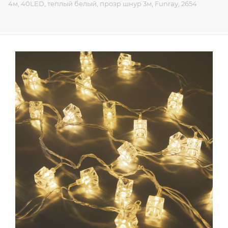
4м, 40LED, теплый белый, прозр шнур 3м, Funray, 2654